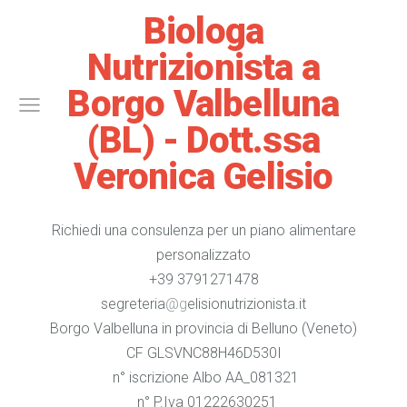
Biologa
Nutrizionista a
Borgo Valbelluna
(BL) - Dott.ssa
Veronica Gelisio
Richiedi una consulenza per un piano alimentare
personalizzato
+39 3791271478
segreteria
@g
elisionutrizionista.it
Borgo Valbelluna in provincia di Belluno (Veneto)
CF GLSVNC88H46D530I
n° iscrizione Albo AA_081321
n° P.Iva 01222630251